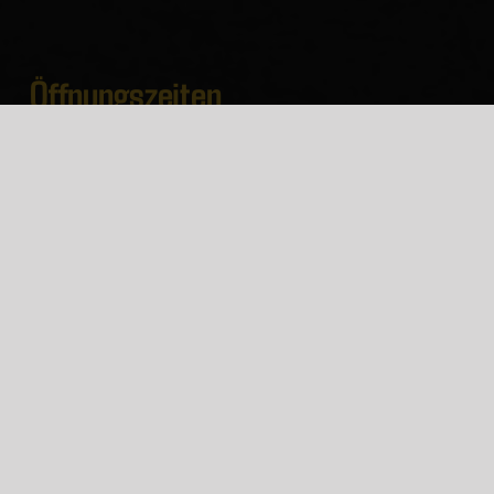
Öffnungszeiten
Biershop in der Brauerei
Montag – Freitag
9:00 – 15:00 Uhr
Jeden ersten Mittwoch im Monat: Feierabendbier!
17:00 – 20:00 Uhr
Bierverkauf am Wochenende direkt in der Gaststätte.