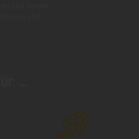
hmen und immer
Visionen und
für …