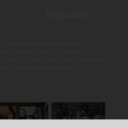
Regionalität
ine familiäre Atmosphäre mit flachen
edem ermöglicht, sein volles Potenzial
 Team ist unsere größte Stärke, deshalb sind
 diese Stärke weiter auszubauen!