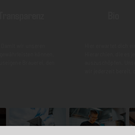
Transparenz
Bio
! Damit wir unseren
Hier erwartet dich e
 gewährleisten können,
Hierarchien, die es j
useigene Brauerei, den
auszuschöpfen. Unser
wir jederzeit bereit,