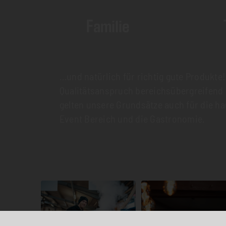
Familie
…und natürlich für richtig gute Produkte
Qualitätsanspruch bereichsübergreifend
gelten unsere Grundsätze auch für die ha
Event Bereich und die Gastronomie.