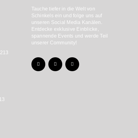
Tauche tiefer in die Welt von
Schinkels ein und folge uns auf
unseren Social Media Kanälen.
Entdecke exklusive Einblicke,
spannende Events und werde Teil
unserer Community!
7213
213