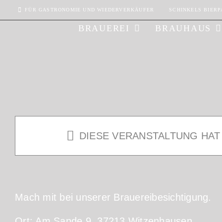
Zum
FÜR GASTRONOMIE UND WIEDERVERKÄUFER
SCHINKELS BIERP
Inhalt
BRAUEREI
BRAUHAUS
springen
Brauereibesic
DIESE VERANSTALTUNG HAT
-
25. Juli – 13:00
14:00
Mach mit bei unserer Brauereibesichtigung.
Ort: Am Sande 9, 37213 Witzenhausen