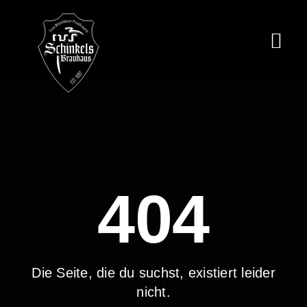
Zum
Inhalt
springen
Togg
Navi
Brauerei
Brauhaus
Backhaus
Brauhotel
404
Events
Werragarten
Die Seite, die du suchst, existiert leider
Für Gastronom
nicht.
Downloads