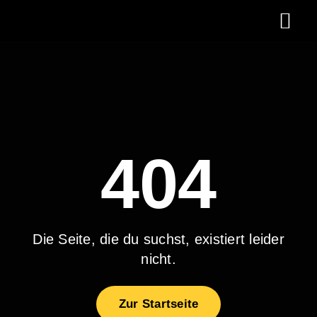
Zum
Togg
Inhalt
springen
Navi
Brauerei
Brauhaus
Backhaus
404
Brauhotel
Events
Werragarten
Die Seite, die du suchst, existiert leider
nicht.
Für Gastronom
Downloads
Zur Startseite