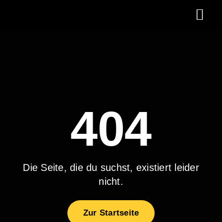
Zum
Togg
Inhalt
springen
Navi
Brauerei
Brauhaus
Backhaus
404
Brauhotel
Events
Werragarten
Die Seite, die du suchst, existiert leider
nicht.
Für Gastronom
Downloads
Zur Startseite