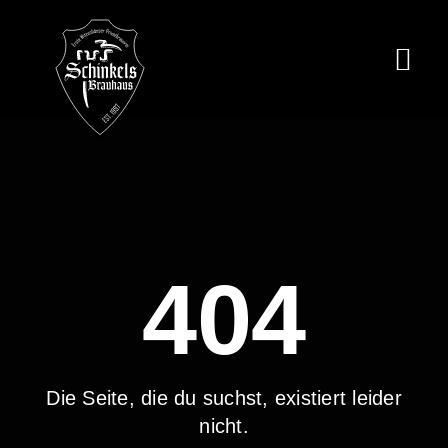
Zum
Inhalt
springen
Togg
Navi
Brauerei
Brauhaus
Backhaus
Brauhotel
404
Events
Werragarten
Die Seite, die du suchst, existiert leider
Für Gastronom
nicht.
Downloads