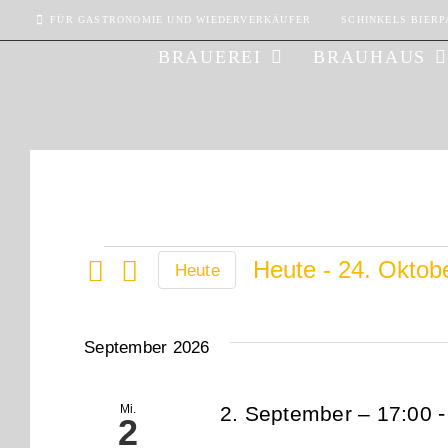
Zum
FÜR GASTRONOMIE UND WIEDERVERKÄUFER
SCHINKELS BIERP
Inhalt
BRAUEREI
BRAUHAUS
springen
Veranstalt
Heute
 - 
24. Oktob
Heute
Datum
wählen.
September 2026
Mi.
2. September – 17:00
2