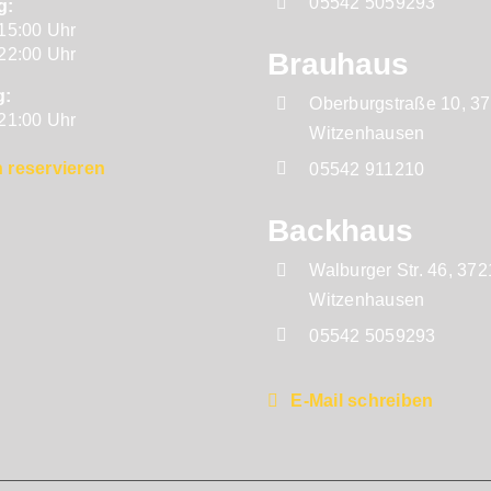
05542 5059293
g:
 15:00 Uhr
 22:00 Uhr
Brauhaus
g:
Oberburgstraße 10, 3
 21:00 Uhr
Witzenhausen
 reservieren
05542 911210
Backhaus
Walburger Str. 46, 37
Witzenhausen
05542 5059293
E-Mail schreiben