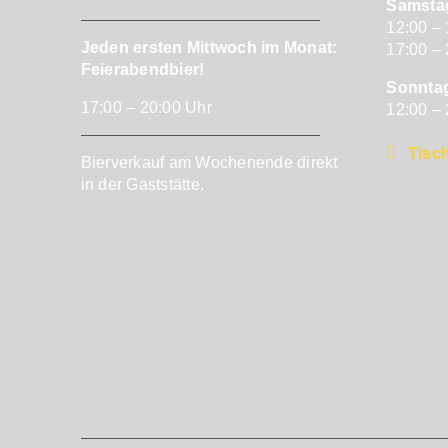
Samsta
12:00 –
Jeden ersten Mittwoch im Monat:
17:00 –
Feierabendbier!
Sonnta
17:00 – 20:00 Uhr
12:00 –
Tisch
Bierverkauf am Wochenende direkt
in der Gaststätte.