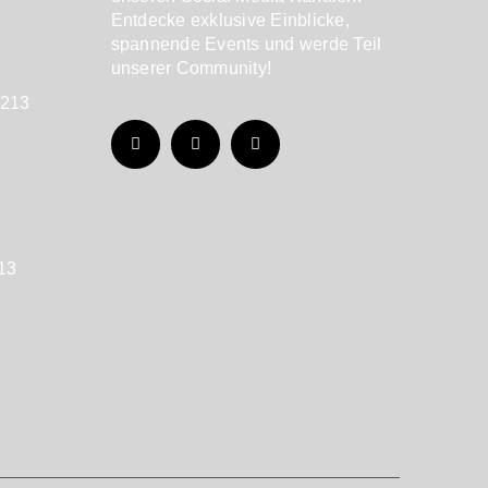
Entdecke exklusive Einblicke,
spannende Events und werde Teil
unserer Community!
7213
213