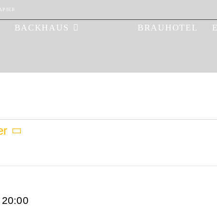
APIER
BACKHAUS
BRAUHOTEL
ungen
er
-
20:00