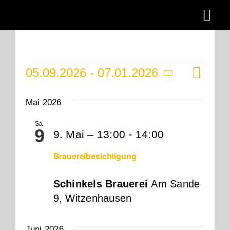
Zum
Togg
Inhalt
springen
Navi
Brauerei
Veranstaltu
Ver
05.09.2026
 - 
07.01.2026
Ans
Brauhaus
Liste
Ans
Datum
Backhaus
wählen.
Nav
Nav
Mai 2026
Brauhotel
Sa.
9
-
9. Mai – 13:00
14:00
Events
Brauereibesichtigung
Werragarten
Schinkels Brauerei
Am Sande
Für Gastronom
9, Witzenhausen
Downloads
Juni 2026