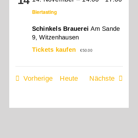
14
Biertasting
Schinkels Brauerei
Am Sande
9, Witzenhausen
Tickets kaufen
€50.00
Veranstaltungen
Veranst
Vorherige
Heute
Nächste