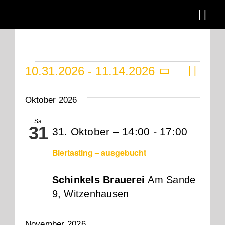
Zum
Togg
Inhalt
springen
Navi
Brauerei
Veranstaltu
Ver
10.31.2026
 - 
11.14.2026
Ans
Brauhaus
Liste
Ans
Datum
Backhaus
wählen.
Nav
Nav
Oktober 2026
Brauhotel
Sa.
31
-
31. Oktober – 14:00
17:00
Events
Biertasting – ausgebucht
Werragarten
Schinkels Brauerei
Am Sande
Für Gastronom
9, Witzenhausen
Downloads
November 2026