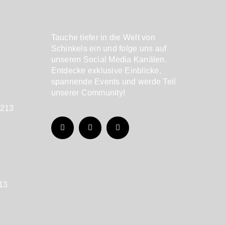
Tauche tiefer in die Welt von
Schinkels ein und folge uns auf
unseren Social Media Kanälen.
Entdecke exklusive Einblicke,
spannende Events und werde Teil
unserer Community!
7213
213