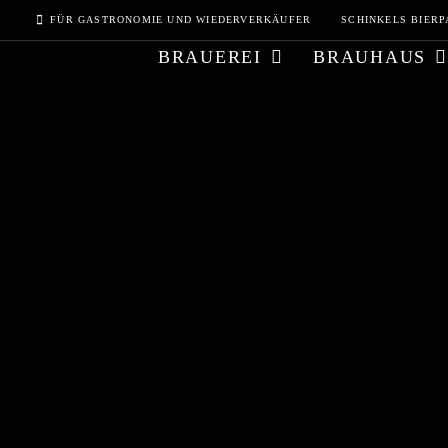
Zum
FÜR GASTRONOMIE UND WIEDERVERKÄUFER
SCHINKELS BIERP
Inhalt
BRAUEREI
BRAUHAUS
springen